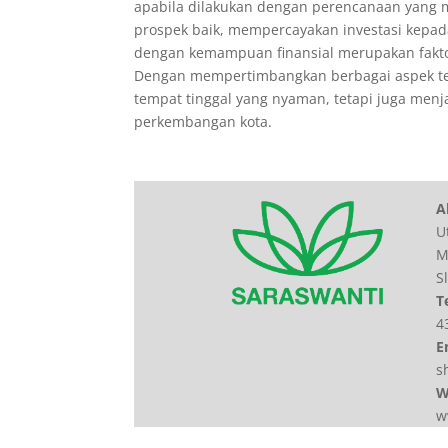
apabila dilakukan dengan perencanaan yang 
prospek baik, mempercayakan investasi kep
dengan kemampuan finansial merupakan fakto
Dengan mempertimbangkan berbagai aspek te
tempat tinggal yang nyaman, tetapi juga menja
perkembangan kota.
A
U
M
S
T
4
E
s
W
w