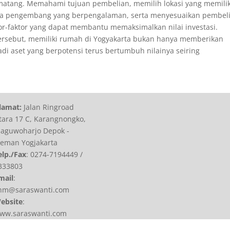
matang. Memahami tujuan pembelian, memilih lokasi yang memilik
ada pengembang yang berpengalaman, serta menyesuaikan pembel
r-faktor yang dapat membantu memaksimalkan nilai investasi.
rsebut, memiliki rumah di Yogyakarta bukan hanya memberikan
di aset yang berpotensi terus bertumbuh nilainya seiring
lamat:
Jalan Ringroad
tara 17 C, Karangnongko,
aguwoharjo Depok -
leman Yogjakarta
elp./Fax
: 0274-7194449 /
333803
mail
:
hm@saraswanti.com
ebsite
:
ww.saraswanti.com