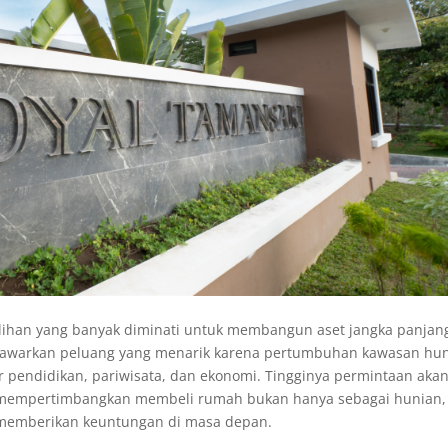
pilihan yang banyak diminati untuk membangun aset jangka panjan
nawarkan peluang yang menarik karena pertumbuhan kawasan hu
r pendidikan, pariwisata, dan ekonomi. Tingginya permintaan aka
 mempertimbangkan membeli rumah bukan hanya sebagai hunian,
si memberikan keuntungan di masa depan.