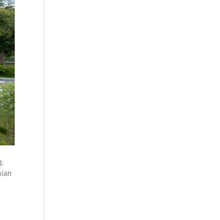
g.
nian
n