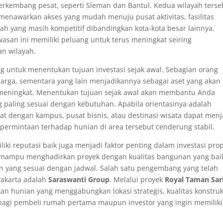
erkembang pesat, seperti Sleman dan Bantul. Kedua wilayah terse
menawarkan akses yang mudah menuju pusat aktivitas, fasilitas
h yang masih kompetitif dibandingkan kota-kota besar lainnya.
wasan ini memiliki peluang untuk terus meningkat seiring
n wilayah.
untuk menentukan tujuan investasi sejak awal. Sebagian orang
rga, sementara yang lain menjadikannya sebagai aset yang akan
ya meningkat. Menentukan tujuan sejak awal akan membantu Anda
g paling sesuai dengan kebutuhan. Apabila orientasinya adalah
at dengan kampus, pusat bisnis, atau destinasi wisata dapat menj
ermintaan terhadap hunian di area tersebut cenderung stabil.
ki reputasi baik juga menjadi faktor penting dalam investasi prop
mpu menghadirkan proyek dengan kualitas bangunan yang bai
an yang sesuai dengan jadwal. Salah satu pengembang yang telah
yakarta adalah
Saraswanti Group
. Melalui proyek
Royal Taman Sar
n hunian yang menggabungkan lokasi strategis, kualitas konstruk
bagi pembeli rumah pertama maupun investor yang ingin memiliki