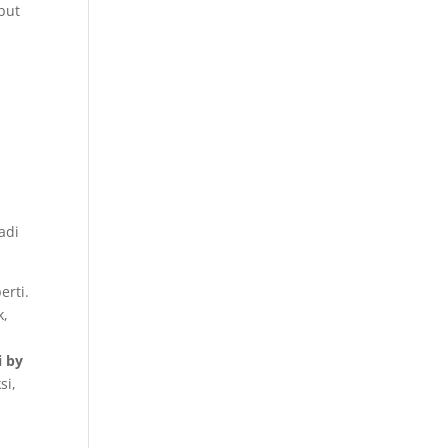
but
adi
erti.
k,
i by
si,