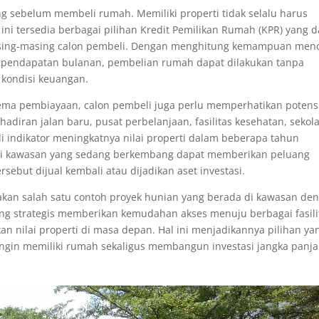
g sebelum membeli rumah. Memiliki properti tidak selalu harus
ini tersedia berbagai pilihan Kredit Pemilikan Rumah (KPR) yang 
sing-masing calon pembeli. Dengan menghitung kemampuan menci
n pendapatan bulanan, pembelian rumah dapat dilakukan tanpa
kondisi keuangan.
ma pembiayaan, calon pembeli juga perlu memperhatikan potens
adiran jalan baru, pusat perbelanjaan, fasilitas kesehatan, sekol
 indikator meningkatnya nilai properti dalam beberapa tahun
 di kawasan yang sedang berkembang dapat memberikan peluang
rsebut dijual kembali atau dijadikan aset investasi.
kan salah satu contoh proyek hunian yang berada di kawasan de
ng strategis memberikan kemudahan akses menuju berbagai fasili
n nilai properti di masa depan. Hal ini menjadikannya pilihan ya
ingin memiliki rumah sekaligus membangun investasi jangka panj