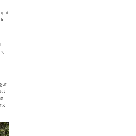
dapat
cil
i
ah,
ngan
tas
ng
ang