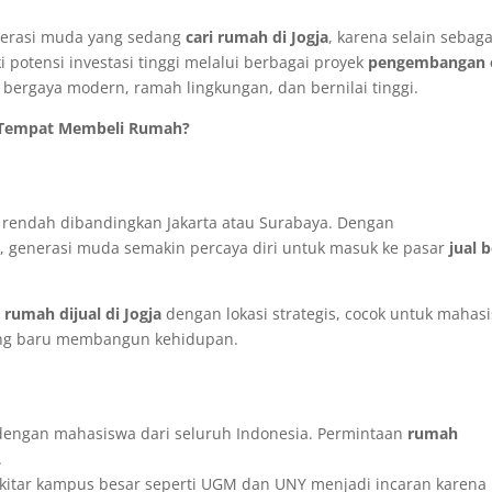
generasi muda yang sedang
cari rumah di Jogja
, karena selain sebaga
i potensi investasi tinggi melalui berbagai proyek
pengembangan 
ergaya modern, ramah lingkungan, dan bernilai tinggi.
i Tempat Membeli Rumah?
h rendah dibandingkan Jakarta atau Surabaya. Dengan
a
, generasi muda semakin percaya diri untuk masuk ke pasar
jual b
k
rumah dijual di Jogja
dengan lokasi strategis, cocok untuk mahas
yang baru membangun kehidupan.
i dengan mahasiswa dari seluruh Indonesia. Permintaan
rumah
.
kitar kampus besar seperti UGM dan UNY menjadi incaran karena n