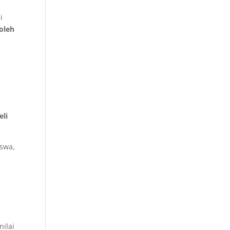
i
oleh
eli
iswa,
ilai