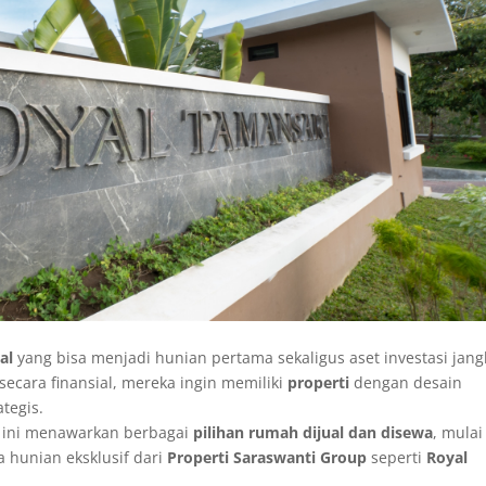
al
yang bisa menjadi hunian pertama sekaligus aset investasi jang
secara finansial, mereka ingin memiliki
properti
dengan desain
tegis.
a ini menawarkan berbagai
pilihan rumah dijual dan disewa
, mulai
 hunian eksklusif dari
Properti Saraswanti Group
seperti
Royal