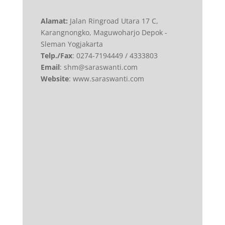
Alamat:
Jalan Ringroad Utara 17 C,
Karangnongko, Maguwoharjo Depok -
Sleman Yogjakarta
Telp./Fax
: 0274-7194449 / 4333803
Email
: shm@saraswanti.com
Website
: www.saraswanti.com